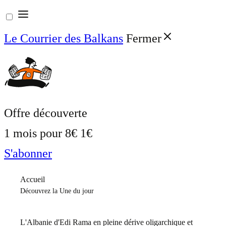
Aller
au
Le Courrier des Balkans
Fermer
contenu
Offre découverte
1 mois pour
8€
1€
S'abonner
Accueil
Découvrez la Une du jour
L'Albanie d'Edi Rama en pleine dérive oligarchique et