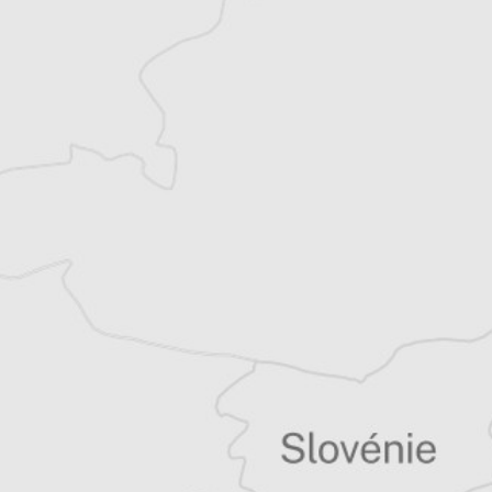
Laure Hinckel
Traducteur⋅rice
Tous nos articles de Adevarul