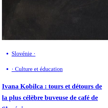
Slovénie
·
·
Culture et éducation
Ivana Kobilca : tours et détours de
la plus célèbre buveuse de café de