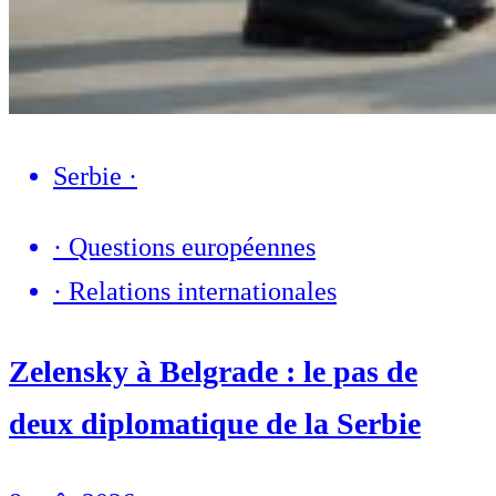
Serbie
·
·
Questions européennes
·
Relations internationales
Zelensky à Belgrade : le pas de
deux diplomatique de la Serbie