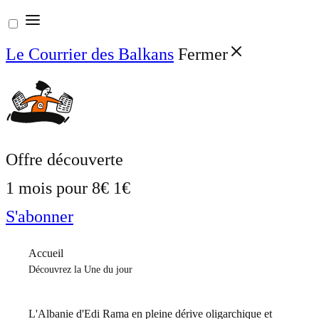
Aller
au
Le Courrier des Balkans
Fermer
contenu
Offre découverte
1 mois pour
8€
1€
S'abonner
Accueil
Découvrez la Une du jour
L'Albanie d'Edi Rama en pleine dérive oligarchique et