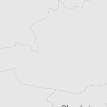
Alexandre Billette
Traducteur⋅rice
Tous nos articles de IWPR