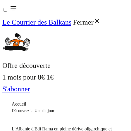
Aller
au
Le Courrier des Balkans
Fermer
contenu
Offre découverte
1 mois pour
8€
1€
S'abonner
Accueil
Découvrez la Une du jour
L'Albanie d'Edi Rama en pleine dérive oligarchique et