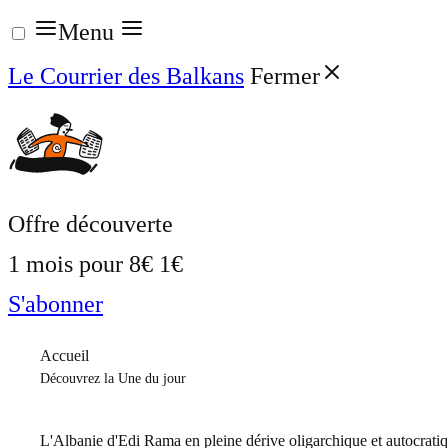
Aller
Menu
au
Le Courrier des Balkans
Fermer
contenu
Offre découverte
1 mois pour
8€
1€
S'abonner
Accueil
Découvrez la Une du jour
L'Albanie d'Edi Rama en pleine dérive oligarchique et autocrati