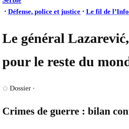
Serbie
⋅
Défense, police et justice
⋅
Le fil de l’Info
Le général Lazarević,
pour le reste du mon
Dossier
·
Crimes de guerre : bilan cont