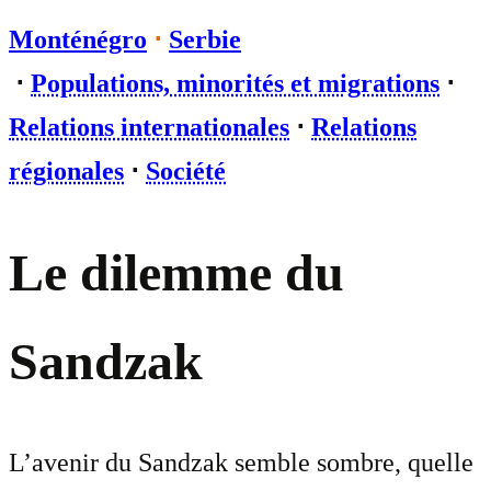
Monténégro
⋅
Serbie
⋅
Populations, minorités et migrations
⋅
Relations internationales
⋅
Relations
régionales
⋅
Société
Le dilemme du
Sandzak
L’avenir du Sandzak semble sombre, quelle