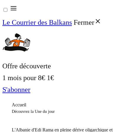
Aller
au
Le Courrier des Balkans
Fermer
contenu
Offre découverte
1 mois pour
8€
1€
S'abonner
Accueil
Découvrez la Une du jour
L'Albanie d'Edi Rama en pleine dérive oligarchique et