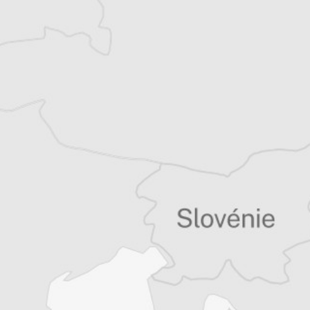
Alexandre Billette
Traducteur⋅rice
Tous nos articles de IWPR