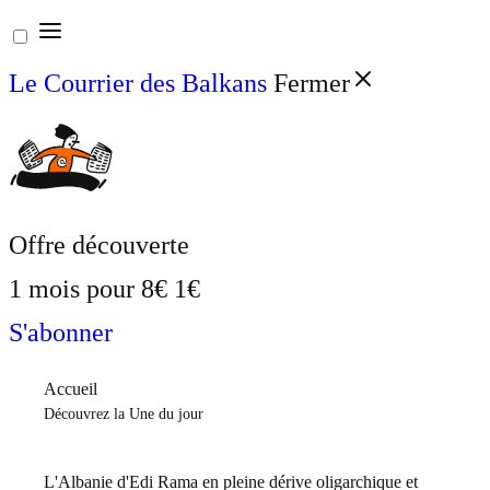
Aller
au
Le Courrier des Balkans
Fermer
contenu
Offre découverte
1 mois pour
8€
1€
S'abonner
Accueil
Découvrez la Une du jour
L'Albanie d'Edi Rama en pleine dérive oligarchique et