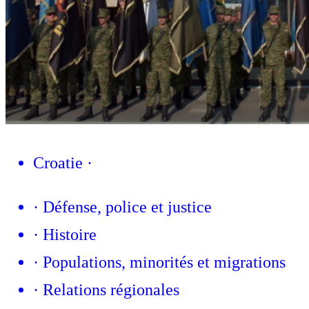
Croatie
·
·
Défense, police et justice
·
Histoire
·
Populations, minorités et migrations
·
Relations régionales