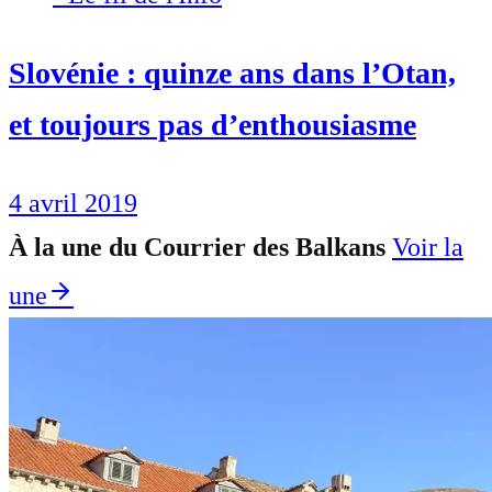
Slovénie : quinze ans dans l’Otan,
et toujours pas d’enthousiasme
4 avril 2019
À la une du Courrier des Balkans
Voir la
une