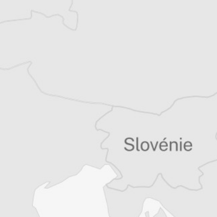
quinzaine de livres sur la région, essais ou
récits de voyage.