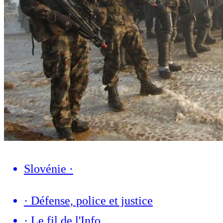
Slovénie
·
·
Défense, police et justice
·
Le fil de l'Info