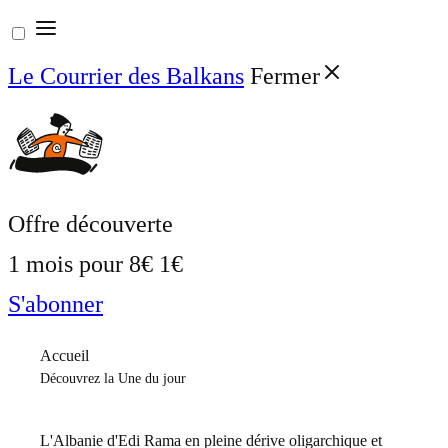
Aller
au
Le Courrier des Balkans
Fermer
contenu
Offre découverte
1 mois pour
8€
1€
S'abonner
Accueil
Découvrez la Une du jour
L'Albanie d'Edi Rama en pleine dérive oligarchique et