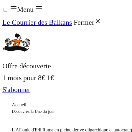
Aller
Menu
au
Le Courrier des Balkans
Fermer
contenu
Offre découverte
1 mois pour
8€
1€
S'abonner
Accueil
Découvrez la Une du jour
L'Albanie d'Edi Rama en pleine dérive oligarchique et autocrati