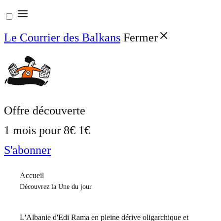
Aller
au
Le Courrier des Balkans
Fermer
contenu
Offre découverte
1 mois pour
8€
1€
S'abonner
Accueil
Découvrez la Une du jour
L'Albanie d'Edi Rama en pleine dérive oligarchique et