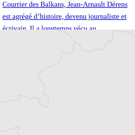
Courrier des Balkans, Jean-Arnault Dérens
est agrégé d’histoire, devenu journaliste et
écrivain. Il a longtemps vécu au
Monténégro, en Serbie puis en Macédoine
et partage désormais son temps entre la
Bretagne et les Balkans. Il est l’auteur d’une
quinzaine de livres sur la région, essais ou
récits de voyage.
Tous nos articles de Danas