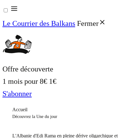
Aller
au
Le Courrier des Balkans
Fermer
contenu
Offre découverte
1 mois pour
8€
1€
S'abonner
Accueil
Découvrez la Une du jour
L'Albanie d'Edi Rama en pleine dérive oligarchique et