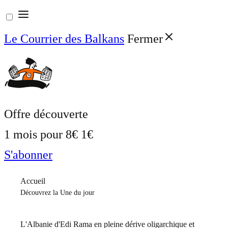
Aller
au
Le Courrier des Balkans
Fermer
contenu
Offre découverte
1 mois pour
8€
1€
S'abonner
Accueil
Découvrez la Une du jour
L'Albanie d'Edi Rama en pleine dérive oligarchique et