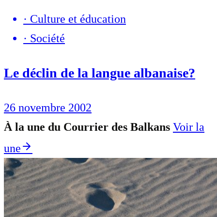
·
Culture et éducation
·
Société
Le déclin de la langue albanaise?
26 novembre 2002
À la une du Courrier des Balkans
Voir la
une