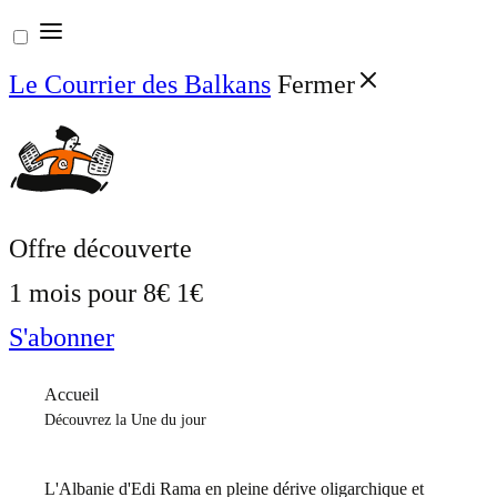
Aller
au
Le Courrier des Balkans
Fermer
contenu
Offre découverte
1 mois pour
8€
1€
S'abonner
Accueil
Découvrez la Une du jour
L'Albanie d'Edi Rama en pleine dérive oligarchique et