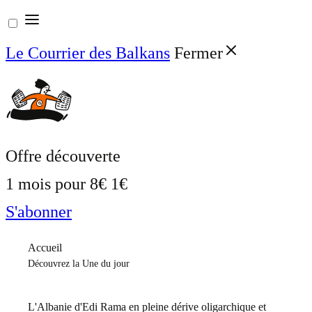
Aller
au
Le Courrier des Balkans
Fermer
contenu
Offre découverte
1 mois pour
8€
1€
S'abonner
Accueil
Découvrez la Une du jour
L'Albanie d'Edi Rama en pleine dérive oligarchique et