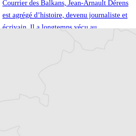
Courrier des Balkans, Jean-Arnault Dérens
est agrégé d’histoire, devenu journaliste et
écrivain. Il a longtemps vécu au
Monténégro, en Serbie puis en Macédoine
et partage désormais son temps entre la
Bretagne et les Balkans. Il est l’auteur d’une
quinzaine de livres sur la région, essais ou
récits de voyage.
Tous nos articles de BIRN