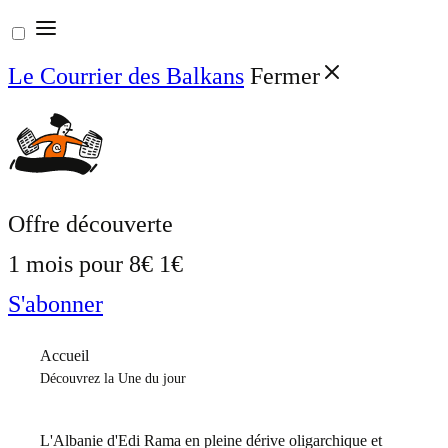
Aller
au
Le Courrier des Balkans
Fermer
contenu
Offre découverte
1 mois pour
8€
1€
S'abonner
Accueil
Découvrez la Une du jour
L'Albanie d'Edi Rama en pleine dérive oligarchique et