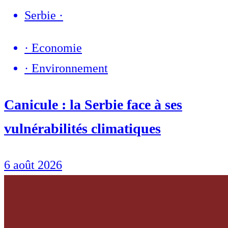
Serbie
·
·
Economie
·
Environnement
Canicule : la Serbie face à ses
vulnérabilités climatiques
6 août 2026