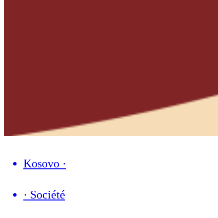
Kosovo
·
·
Société