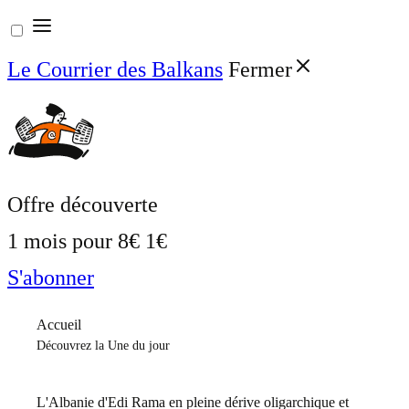
Aller
au
Le Courrier des Balkans
Fermer
contenu
Offre découverte
1 mois pour
8€
1€
S'abonner
Accueil
Découvrez la Une du jour
L'Albanie d'Edi Rama en pleine dérive oligarchique et