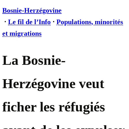
Bosnie-Herzégovine
⋅
Le fil de l’Info
⋅
Populations, minorités
et migrations
La Bosnie-
Herzégovine veut
ficher les réfugiés