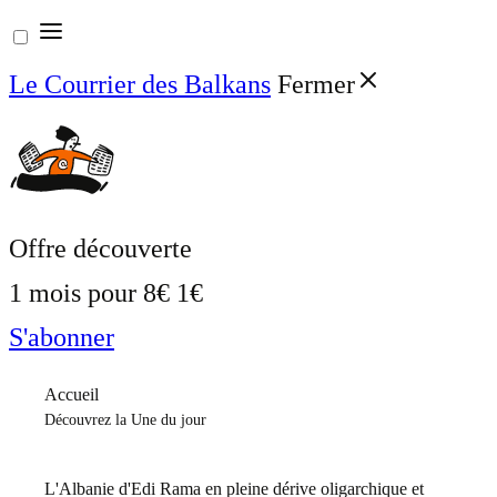
Aller
au
Le Courrier des Balkans
Fermer
contenu
Offre découverte
1 mois pour
8€
1€
S'abonner
Accueil
Découvrez la Une du jour
L'Albanie d'Edi Rama en pleine dérive oligarchique et