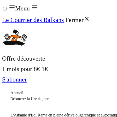
Aller
Menu
au
Le Courrier des Balkans
Fermer
contenu
Offre découverte
1 mois pour
8€
1€
S'abonner
Accueil
Découvrez la Une du jour
L'Albanie d'Edi Rama en pleine dérive oligarchique et autocrati