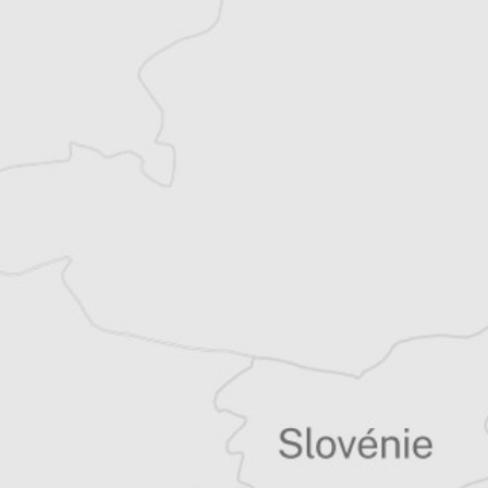
Gabrielle Naudé
Traducteur⋅rice
Tous nos articles de Koha Ditore