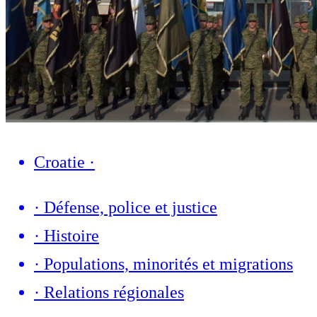
Croatie
·
·
Défense, police et justice
·
Histoire
·
Populations, minorités et migrations
·
Relations régionales