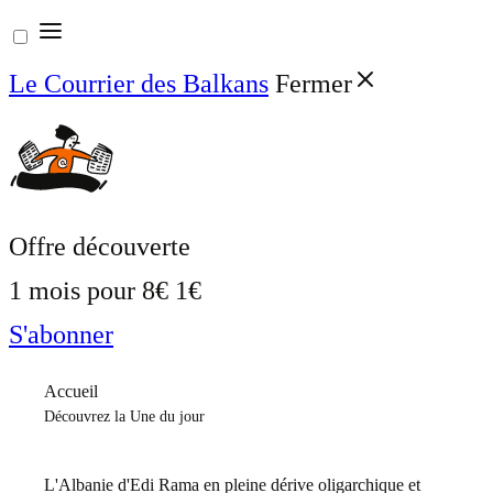
Aller
au
Le Courrier des Balkans
Fermer
contenu
Offre découverte
1 mois pour
8€
1€
S'abonner
Accueil
Découvrez la Une du jour
L'Albanie d'Edi Rama en pleine dérive oligarchique et