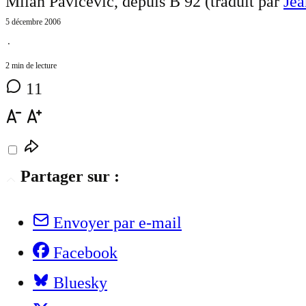
Milan Pavicevic, depuis B 92 (traduit par
Jea
5 décembre 2006
⋅
2 min de lecture
11
Partager sur :
Envoyer par e-mail
Facebook
Bluesky