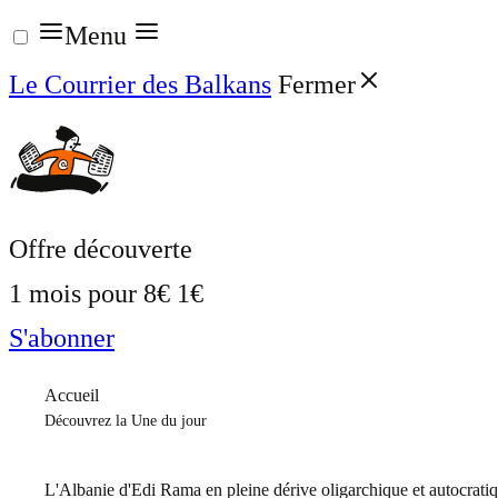
Aller
Menu
au
Le Courrier des Balkans
Fermer
contenu
Offre découverte
1 mois pour
8€
1€
S'abonner
Accueil
Découvrez la Une du jour
L'Albanie d'Edi Rama en pleine dérive oligarchique et autocrati