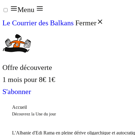
Aller
Menu
au
Le Courrier des Balkans
Fermer
contenu
Offre découverte
1 mois pour
8€
1€
S'abonner
Accueil
Découvrez la Une du jour
L'Albanie d'Edi Rama en pleine dérive oligarchique et autocrati