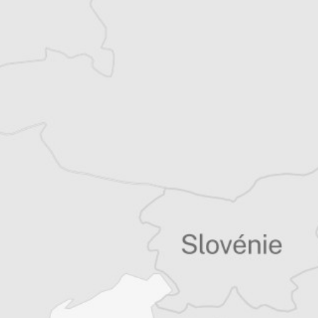
quinzaine de livres sur la région, essais ou
récits de voyage.
Tous nos articles de Koha Ditore