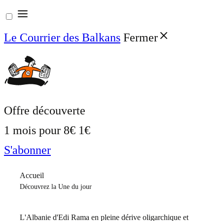
Aller
au
Le Courrier des Balkans
Fermer
contenu
Offre découverte
1 mois pour
8€
1€
S'abonner
Accueil
Découvrez la Une du jour
L'Albanie d'Edi Rama en pleine dérive oligarchique et