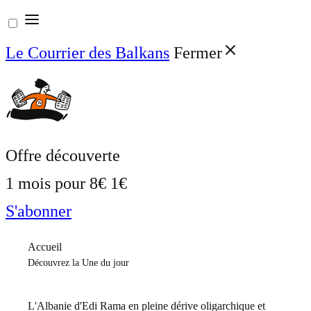
Aller
au
Le Courrier des Balkans
Fermer
contenu
Offre découverte
1 mois pour
8€
1€
S'abonner
Accueil
Découvrez la Une du jour
L'Albanie d'Edi Rama en pleine dérive oligarchique et