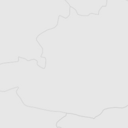
Explorez +10 ans d’archives sur les
Balkans
Vous avez déjà un compte ?
Se connecter
Alexandre Billette
Traducteur⋅rice
Tous nos articles de IWPR