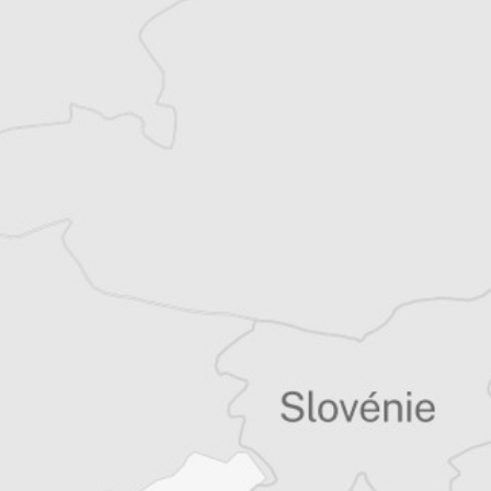
Musine Kokalari et dirige le Conseil des
droits de l’homme pour la vallée de
Preševo. Il collabore régulièrement, en tant
que journaliste et fixeur, avec des médias
régionaux et internationaux.
Article original
Tous nos articles de Koha Ditore