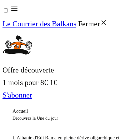
Aller
au
Le Courrier des Balkans
Fermer
contenu
Offre découverte
1 mois pour
8€
1€
S'abonner
Accueil
Découvrez la Une du jour
L'Albanie d'Edi Rama en pleine dérive oligarchique et