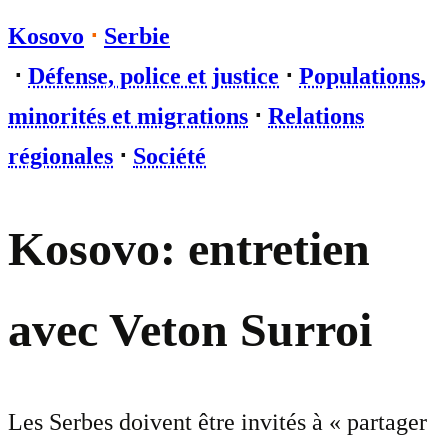
Kosovo
⋅
Serbie
⋅
Défense, police et justice
⋅
Populations,
minorités et migrations
⋅
Relations
régionales
⋅
Société
Kosovo: entretien
avec Veton Surroi
Les Serbes doivent être invités à « partager