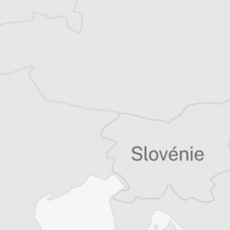
Alexandre Billette
Traducteur⋅rice
Tous nos articles de IWPR