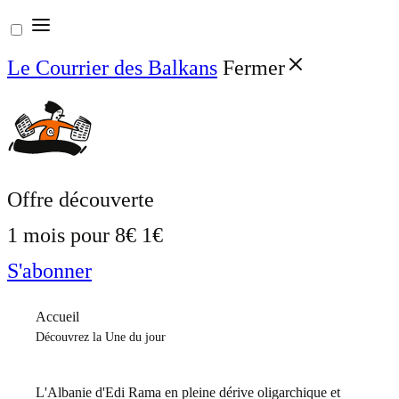
Aller
au
Le Courrier des Balkans
Fermer
contenu
Offre découverte
1 mois pour
8€
1€
S'abonner
Accueil
Découvrez la Une du jour
L'Albanie d'Edi Rama en pleine dérive oligarchique et