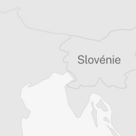
quinzaine de livres sur la région, essais ou
récits de voyage.