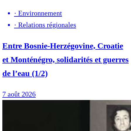
·
Environnement
·
Relations régionales
Entre Bosnie-Herzégovine, Croatie
et Monténégro, solidarités et guerres
de l’eau (1/2)
7 août 2026