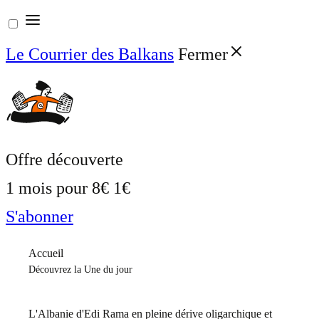
Aller
au
Le Courrier des Balkans
Fermer
contenu
Offre découverte
1 mois pour
8€
1€
S'abonner
Accueil
Découvrez la Une du jour
L'Albanie d'Edi Rama en pleine dérive oligarchique et