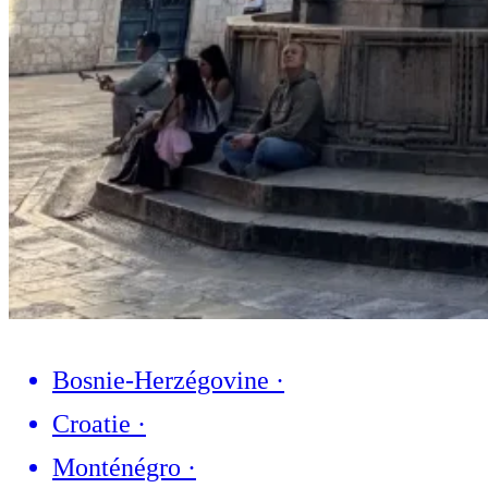
Bosnie-Herzégovine
·
Croatie
·
Monténégro
·