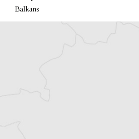
Balkans
Vous avez déjà un compte ?
Se connecter
Simon Rico
Traducteur⋅rice
Tous nos articles de Shekulli