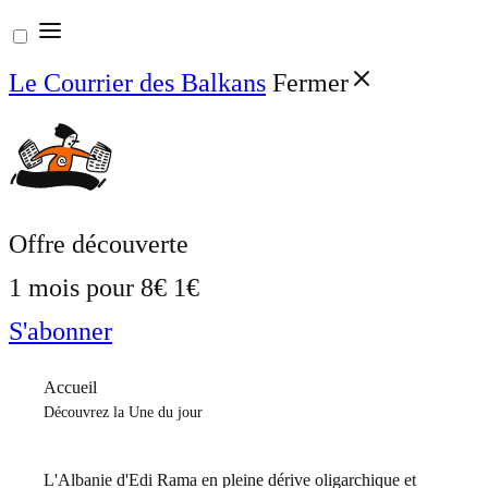
Aller
au
Le Courrier des Balkans
Fermer
contenu
Offre découverte
1 mois pour
8€
1€
S'abonner
Accueil
Découvrez la Une du jour
L'Albanie d'Edi Rama en pleine dérive oligarchique et