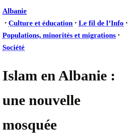
Albanie
⋅
Culture et éducation
⋅
Le fil de l’Info
⋅
Populations, minorités et migrations
⋅
Société
Islam en Albanie :
une nouvelle
mosquée