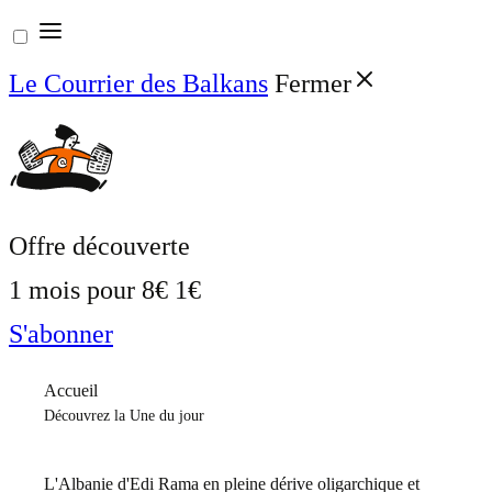
Aller
au
Le Courrier des Balkans
Fermer
contenu
Offre découverte
1 mois pour
8€
1€
S'abonner
Accueil
Découvrez la Une du jour
L'Albanie d'Edi Rama en pleine dérive oligarchique et