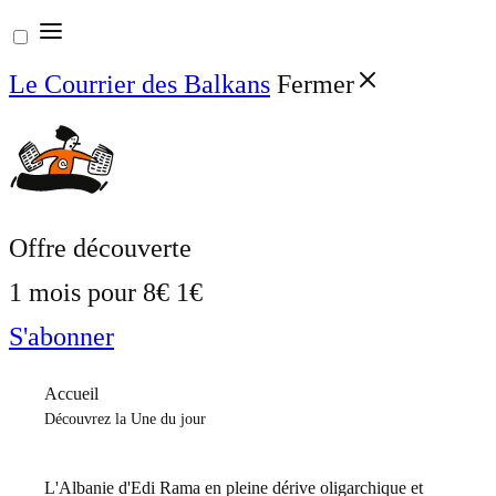
Aller
au
Le Courrier des Balkans
Fermer
contenu
Offre découverte
1 mois pour
8€
1€
S'abonner
Accueil
Découvrez la Une du jour
L'Albanie d'Edi Rama en pleine dérive oligarchique et