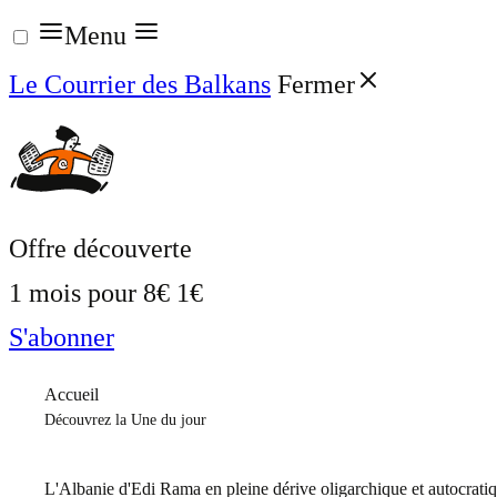
Aller
Menu
au
Le Courrier des Balkans
Fermer
contenu
Offre découverte
1 mois pour
8€
1€
S'abonner
Accueil
Découvrez la Une du jour
L'Albanie d'Edi Rama en pleine dérive oligarchique et autocrati