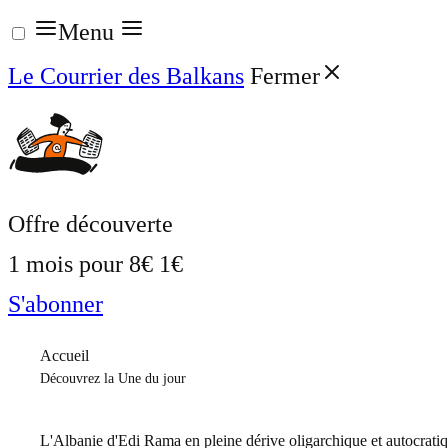
Aller
Menu
au
Le Courrier des Balkans
Fermer
contenu
Offre découverte
1 mois pour
8€
1€
S'abonner
Accueil
Découvrez la Une du jour
L'Albanie d'Edi Rama en pleine dérive oligarchique et autocrati