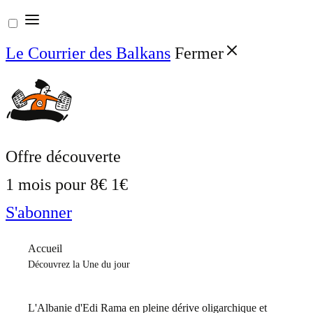
Aller
au
Le Courrier des Balkans
Fermer
contenu
Offre découverte
1 mois pour
8€
1€
S'abonner
Accueil
Découvrez la Une du jour
L'Albanie d'Edi Rama en pleine dérive oligarchique et