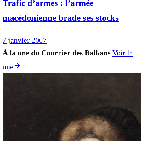
Trafic d’armes : l’armée
macédonienne brade ses stocks
7 janvier 2007
À la une du Courrier des Balkans
Voir la
une