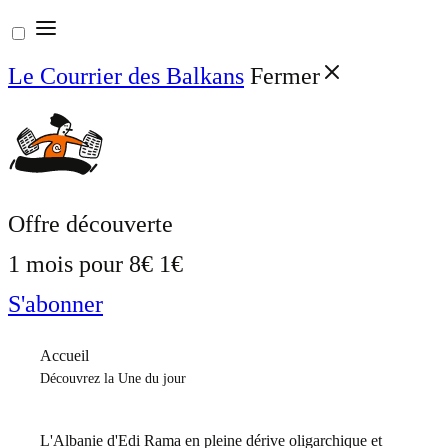
Aller
au
Le Courrier des Balkans
Fermer
contenu
Offre découverte
1 mois pour
8€
1€
S'abonner
Accueil
Découvrez la Une du jour
L'Albanie d'Edi Rama en pleine dérive oligarchique et