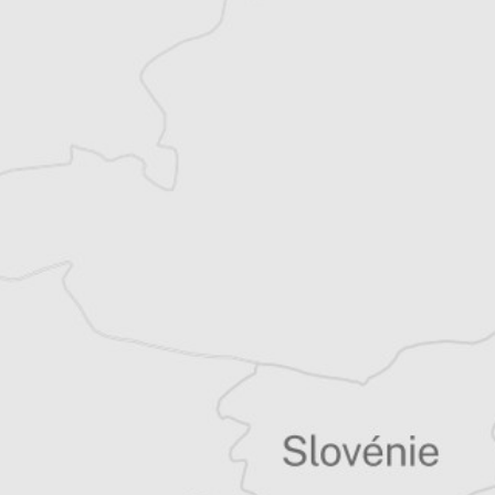
Thomas Claus
Traducteur⋅rice