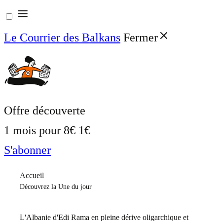
Aller
au
Le Courrier des Balkans
Fermer
contenu
Offre découverte
1 mois pour
8€
1€
S'abonner
Accueil
Découvrez la Une du jour
L'Albanie d'Edi Rama en pleine dérive oligarchique et