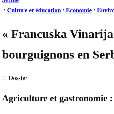
Serbie
⋅
Culture et éducation
⋅
Economie
⋅
Envir
« Francuska Vinarija 
bourguignons en Ser
Dossier
·
Agriculture et gastronomie :