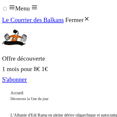
Aller
Menu
au
Le Courrier des Balkans
Fermer
contenu
Offre découverte
1 mois pour
8€
1€
S'abonner
Accueil
Découvrez la Une du jour
L'Albanie d'Edi Rama en pleine dérive oligarchique et autocrati