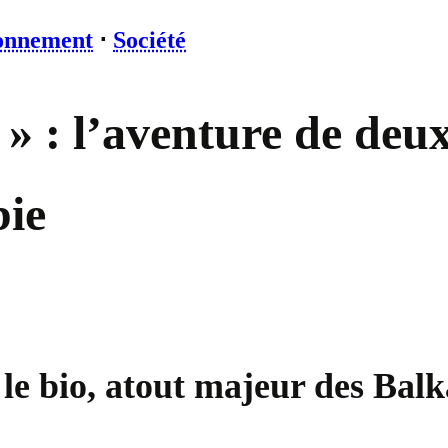
onnement
⋅
Société
» : l’aventure de deu
bie
 le bio, atout majeur des Bal