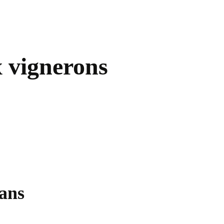
x vignerons
kans