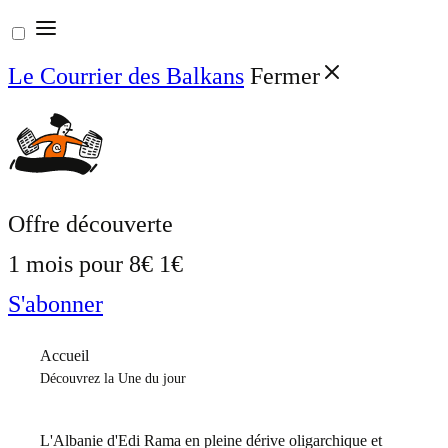
Aller
au
Le Courrier des Balkans
Fermer
contenu
Offre découverte
1 mois pour
8€
1€
S'abonner
Accueil
Découvrez la Une du jour
L'Albanie d'Edi Rama en pleine dérive oligarchique et