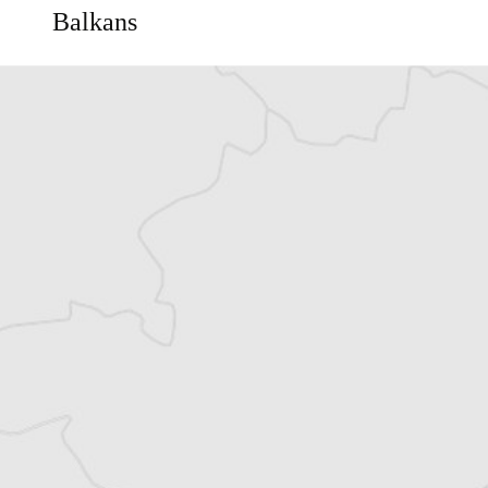
Balkans
Vous avez déjà un compte ?
Se connecter
Dimša Lovpar
Auteur⋅rice
Tous nos articles de Novosti