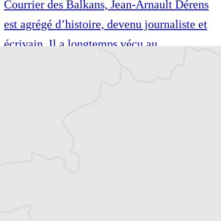
Courrier des Balkans, Jean-Arnault Dérens
est agrégé d’histoire, devenu journaliste et
écrivain. Il a longtemps vécu au
Monténégro, en Serbie puis en Macédoine
et partage désormais son temps entre la
Bretagne et les Balkans. Il est l’auteur d’une
quinzaine de livres sur la région, essais ou
récits de voyage.
Tous nos articles de Eleftherotypia