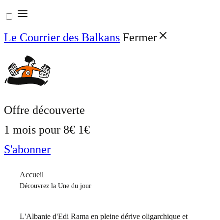
Aller
au
Le Courrier des Balkans
Fermer
contenu
Offre découverte
1 mois pour
8€
1€
S'abonner
Accueil
Découvrez la Une du jour
L'Albanie d'Edi Rama en pleine dérive oligarchique et