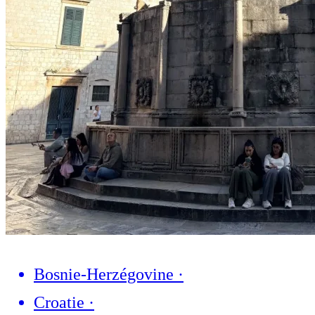
Bosnie-Herzégovine
·
Croatie
·