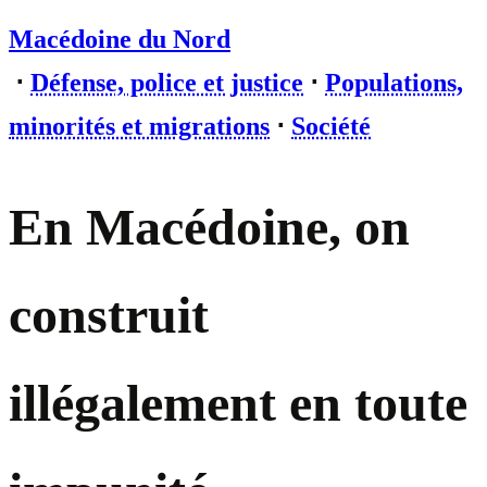
Macédoine du Nord
⋅
Défense, police et justice
⋅
Populations,
minorités et migrations
⋅
Société
En Macédoine, on
construit
illégalement en toute