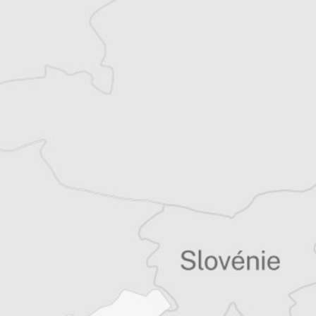
Thomas Claus
Traducteur⋅rice
Tous nos articles de Dnevnik (Macédoine)