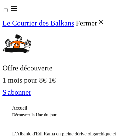
Aller
au
Le Courrier des Balkans
Fermer
contenu
Offre découverte
1 mois pour
8€
1€
S'abonner
Accueil
Découvrez la Une du jour
L'Albanie d'Edi Rama en pleine dérive oligarchique et