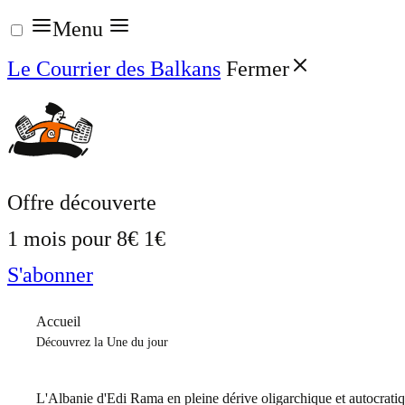
Aller
Menu
au
Le Courrier des Balkans
Fermer
contenu
Offre découverte
1 mois pour
8€
1€
S'abonner
Accueil
Découvrez la Une du jour
L'Albanie d'Edi Rama en pleine dérive oligarchique et autocrati