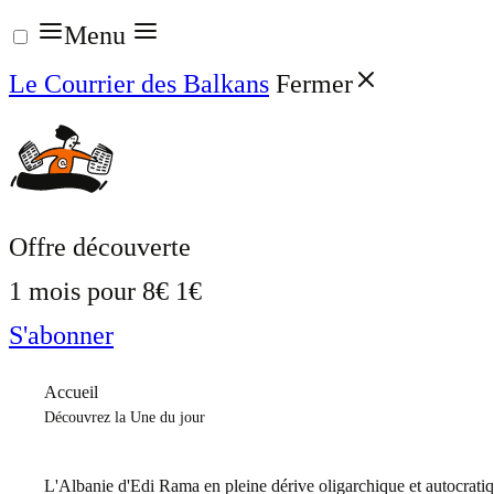
Aller
Menu
au
Le Courrier des Balkans
Fermer
contenu
Offre découverte
1 mois pour
8€
1€
S'abonner
Accueil
Découvrez la Une du jour
L'Albanie d'Edi Rama en pleine dérive oligarchique et autocrati