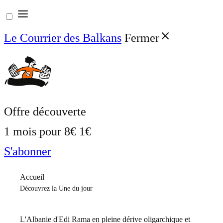
Aller
au
Le Courrier des Balkans
Fermer
contenu
Offre découverte
1 mois pour
8€
1€
S'abonner
Accueil
Découvrez la Une du jour
L'Albanie d'Edi Rama en pleine dérive oligarchique et