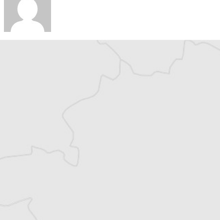
Persa Aligrudic
Traducteur⋅rice
Tous nos articles de Radio Slobodna Evropa