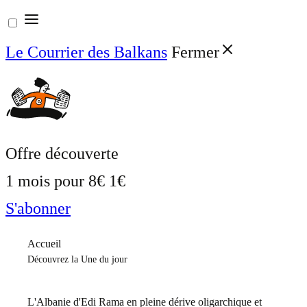
Aller
au
Le Courrier des Balkans
Fermer
contenu
Offre découverte
1 mois pour
8€
1€
S'abonner
Accueil
Découvrez la Une du jour
L'Albanie d'Edi Rama en pleine dérive oligarchique et