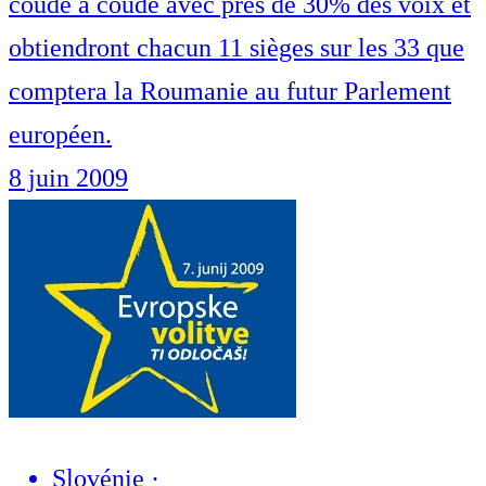
coude à coude avec près de 30% des voix et
obtiendront chacun 11 sièges sur les 33 que
comptera la Roumanie au futur Parlement
européen.
8 juin 2009
Slovénie
·