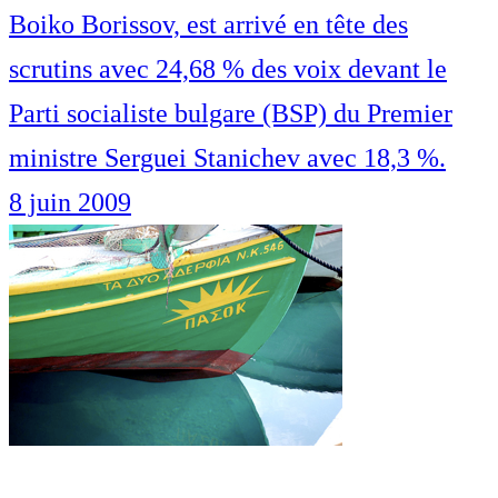
Boiko Borissov, est arrivé en tête des
scrutins avec 24,68 % des voix devant le
Parti socialiste bulgare (BSP) du Premier
ministre Serguei Stanichev avec 18,3 %.
8 juin 2009