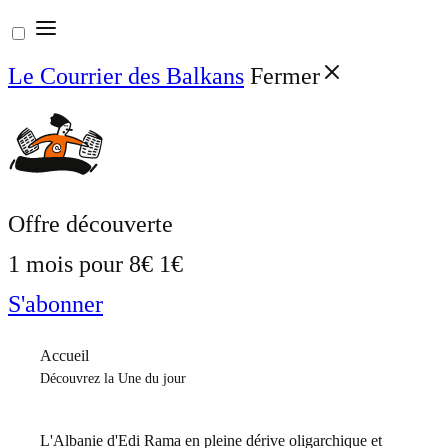
Aller
au
Le Courrier des Balkans
Fermer
contenu
Offre découverte
1 mois pour
8€
1€
S'abonner
Accueil
Découvrez la Une du jour
L'Albanie d'Edi Rama en pleine dérive oligarchique et