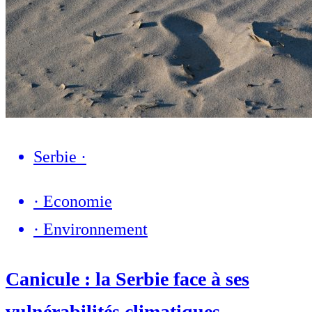
Serbie
·
·
Economie
·
Environnement
Canicule : la Serbie face à ses
vulnérabilités climatiques