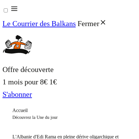
Aller
au
Le Courrier des Balkans
Fermer
contenu
Offre découverte
1 mois pour
8€
1€
S'abonner
Accueil
Découvrez la Une du jour
L'Albanie d'Edi Rama en pleine dérive oligarchique et