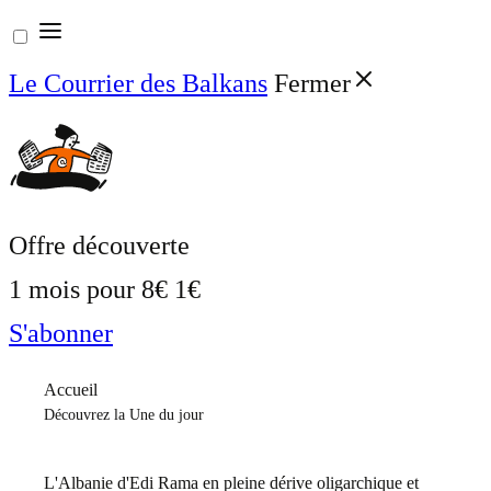
Aller
au
Le Courrier des Balkans
Fermer
contenu
Offre découverte
1 mois pour
8€
1€
S'abonner
Accueil
Découvrez la Une du jour
L'Albanie d'Edi Rama en pleine dérive oligarchique et