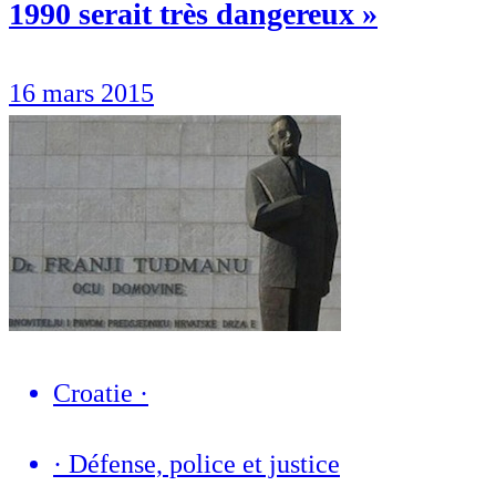
1990 serait très dangereux »
16 mars 2015
Croatie
·
·
Défense, police et justice