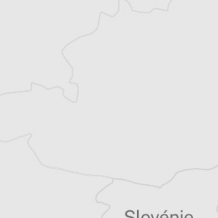
Chloé Billon
Traducteur⋅rice
Tous nos articles de Bilten