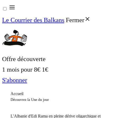
Aller
au
Le Courrier des Balkans
Fermer
contenu
Offre découverte
1 mois pour
8€
1€
S'abonner
Accueil
Découvrez la Une du jour
L'Albanie d'Edi Rama en pleine dérive oligarchique et