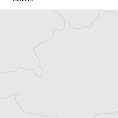
Vous avez déjà un compte ?
Se connecter
Alexandre Billette
Traducteur⋅rice
Tous nos articles de IWPR