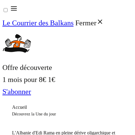
Aller
au
Le Courrier des Balkans
Fermer
contenu
Offre découverte
1 mois pour
8€
1€
S'abonner
Accueil
Découvrez la Une du jour
L'Albanie d'Edi Rama en pleine dérive oligarchique et