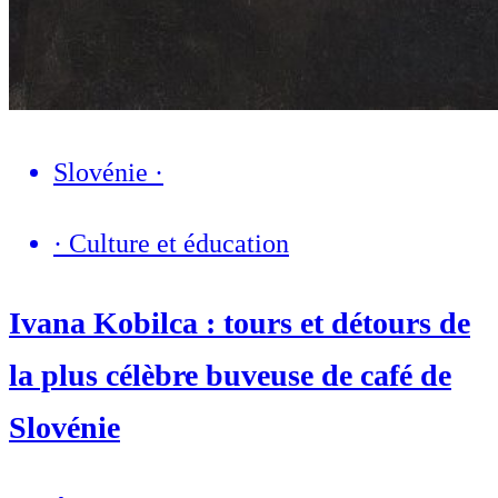
Slovénie
·
·
Culture et éducation
Ivana Kobilca : tours et détours de
la plus célèbre buveuse de café de
Slovénie