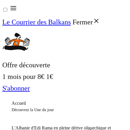
Aller
au
Le Courrier des Balkans
Fermer
contenu
Offre découverte
1 mois pour
8€
1€
S'abonner
Accueil
Découvrez la Une du jour
L'Albanie d'Edi Rama en pleine dérive oligarchique et