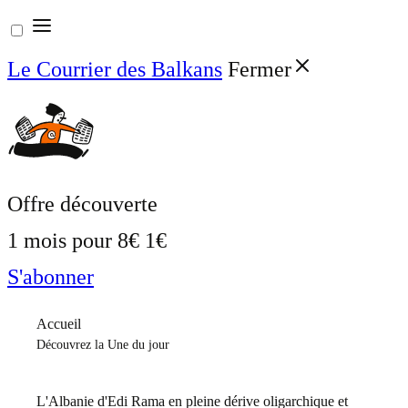
Aller
au
Le Courrier des Balkans
Fermer
contenu
Offre découverte
1 mois pour
8€
1€
S'abonner
Accueil
Découvrez la Une du jour
L'Albanie d'Edi Rama en pleine dérive oligarchique et