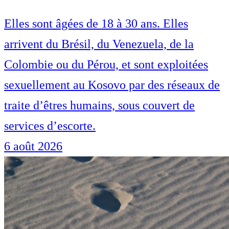
Elles sont âgées de 18 à 30 ans. Elles
arrivent du Brésil, du Venezuela, de la
Colombie ou du Pérou, et sont exploitées
sexuellement au Kosovo par des réseaux de
traite d’êtres humains, sous couvert de
services d’escorte.
6 août 2026