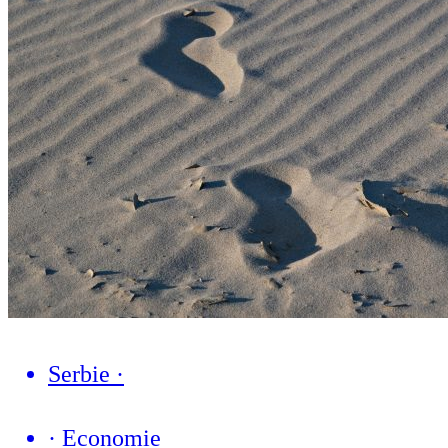
Serbie
·
·
Economie