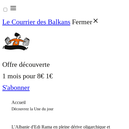
Aller
au
Le Courrier des Balkans
Fermer
contenu
Offre découverte
1 mois pour
8€
1€
S'abonner
Accueil
Découvrez la Une du jour
L'Albanie d'Edi Rama en pleine dérive oligarchique et