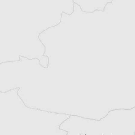
Vous avez déjà un compte ?
Se connecter
Asja Hadzismajlovic
Auteur⋅rice