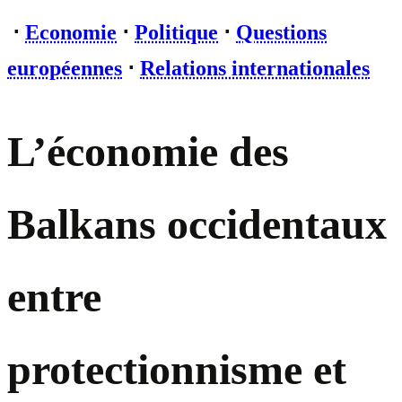
⋅
Economie
⋅
Politique
⋅
Questions
européennes
⋅
Relations internationales
L’économie des
Balkans occidentaux
entre
protectionnisme et